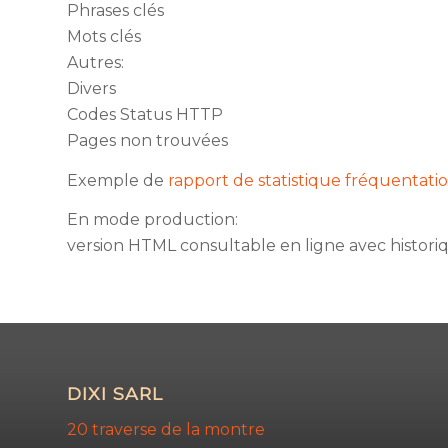
Phrases clés
Mots clés
Autres:
Divers
Codes Status HTTP
Pages non trouvées
Exemple de
rapport de statistique fréquentati
En mode production:
version HTML consultable en ligne avec histori
DIXI SARL
20 traverse de la montre