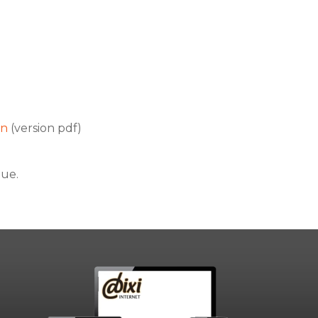
on
(version pdf)
que.