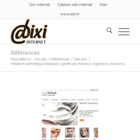
Dixi internet
Création site internet
Plan
www.dixi.fr
Références
Vous êtes ici :
Accueil
/
Références
/
Site dixi
/
Médecin esthétique Marseille : greffe de cheveux, injections, toxine b...