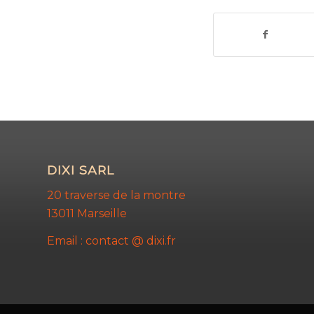
DIXI SARL
20 traverse de la montre
13011 Marseille
Email : contact @ dixi.fr