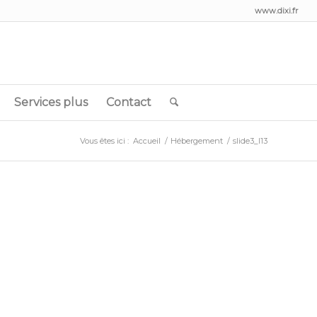
www.dixi.fr
Services plus
Contact
Vous êtes ici :
Accueil
/
Hébergement
/
slide3_l13