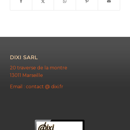
DIXI SARL
20 traverse de la montre
13011 Marseille
Email : contact @ dixi.fr