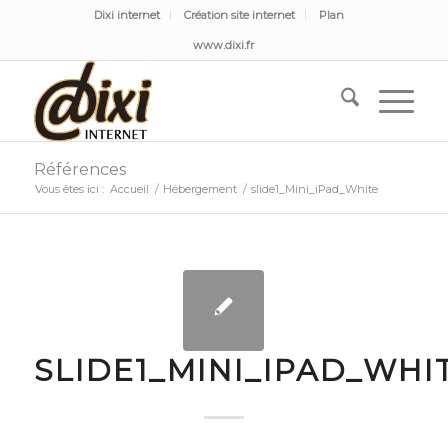
Dixi internet
Création site internet
Plan
www.dixi.fr
Références
Vous êtes ici :
Accueil
/
Hébergement
/
slide1_Mini_iPad_White
SLIDE1_MINI_IPAD_WHI