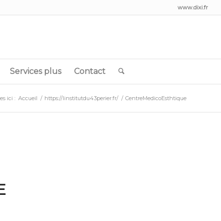
www.dixi.fr
Services plus
Contact
s ici :
Accueil
/
https://linstitutdu43perier.fr/
/
CentreMedicoEsthtique
E