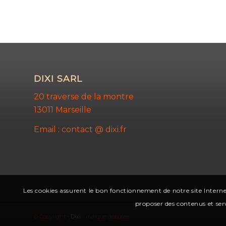
DIXI SARL
20 traverse de la montre
13011 Marseille
Email : contact @ dixi.fr
Les cookies assurent le bon fonctionnement de notre site Interne
proposer des contenus et serv
© Copyright -
Dixi
- marque déposée.