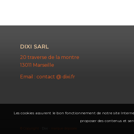
DIXI SARL
20 traverse de la montre
13011 Marseille
Email : contact @ dixi.fr
Les cookies assurent le bon fonctionnement de notre site Interne
proposer des contenus et serv
© Copyright -
Dixi
- marque déposée.