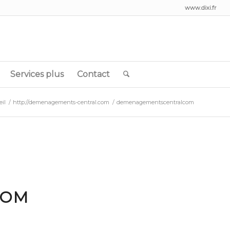
www.dixi.fr
Services plus
Contact
il
/
http://demenagements-central.com
/
demenagementscentralcom
COM